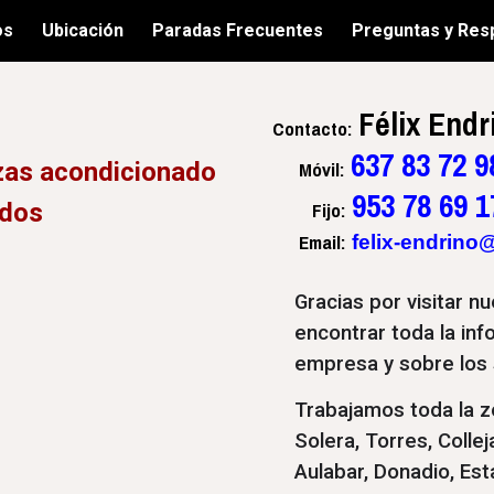
os
Ubicación
Paradas Frecuentes
Preguntas y Res
ip to main content
Skip to navigat
Félix Endr
Contacto
:
637 83 72 9
Móvil:
azas acondicionado
953 78 69 1
Fijo
:
ados
Email:
felix-endrino
Gracias por visitar 
encontrar toda la in
empresa y sobre los 
Trabajamos toda la z
Solera, Torres, Colle
Aulabar, Donadio, Est