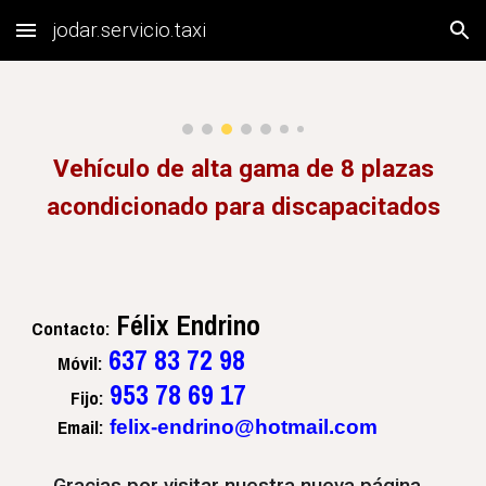
jodar.servicio.taxi
Skip to main content
Skip to navigation
Vehículo de alta gama de 8 plazas
acondicionado para discapacitados
Félix Endrino
Contacto
:
637 83 72 98
Móvil:
953 78 69 17
Fijo
:
Email:
felix-endrino@hotmail.com